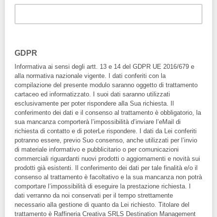
Se sei rappresentante di un'azienda inserisci qui la
denominazione, grazie!
GDPR
Informativa ai sensi degli artt. 13 e 14 del GDPR UE 2016/679 e
alla normativa nazionale vigente. I dati conferiti con la
compilazione del presente modulo saranno oggetto di trattamento
cartaceo ed informatizzato. I suoi dati saranno utilizzati
esclusivamente per poter rispondere alla Sua richiesta. Il
conferimento dei dati e il consenso al trattamento è obbligatorio, la
sua mancanza comporterà l’impossibilità d’inviare l’eMail di
richiesta di contatto e di poterLe rispondere. I dati da Lei conferiti
potranno essere, previo Suo consenso, anche utilizzati per l’invio
di materiale informativo e pubblicitario o per comunicazioni
commerciali riguardanti nuovi prodotti o aggiornamenti e novità sui
prodotti già esistenti. Il conferimento dei dati per tale finalità e/o il
consenso al trattamento è facoltativo e la sua mancanza non potrà
comportare l’impossibilità di eseguire la prestazione richiesta. I
dati verranno da noi conservati per il tempo strettamente
necessario alla gestione di quanto da Lei richiesto. Titolare del
trattamento è Raffineria Creativa SRLS Destination Management